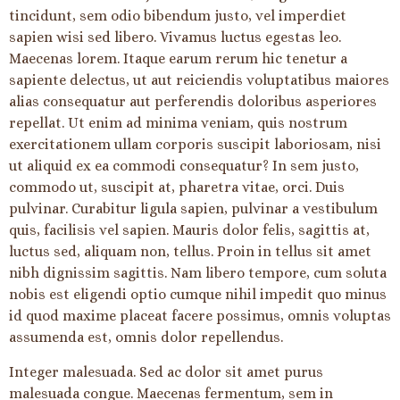
tincidunt, sem odio bibendum justo, vel imperdiet
sapien wisi sed libero. Vivamus luctus egestas leo.
Maecenas lorem. Itaque earum rerum hic tenetur a
sapiente delectus, ut aut reiciendis voluptatibus maiores
alias consequatur aut perferendis doloribus asperiores
repellat. Ut enim ad minima veniam, quis nostrum
exercitationem ullam corporis suscipit laboriosam, nisi
ut aliquid ex ea commodi consequatur? In sem justo,
commodo ut, suscipit at, pharetra vitae, orci. Duis
pulvinar. Curabitur ligula sapien, pulvinar a vestibulum
quis, facilisis vel sapien. Mauris dolor felis, sagittis at,
luctus sed, aliquam non, tellus. Proin in tellus sit amet
nibh dignissim sagittis. Nam libero tempore, cum soluta
nobis est eligendi optio cumque nihil impedit quo minus
id quod maxime placeat facere possimus, omnis voluptas
assumenda est, omnis dolor repellendus.
Integer malesuada. Sed ac dolor sit amet purus
malesuada congue. Maecenas fermentum, sem in