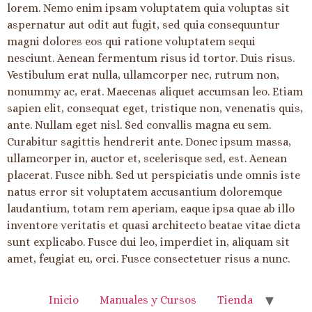
lorem. Nemo enim ipsam voluptatem quia voluptas sit
aspernatur aut odit aut fugit, sed quia consequuntur
magni dolores eos qui ratione voluptatem sequi
nesciunt. Aenean fermentum risus id tortor. Duis risus.
Vestibulum erat nulla, ullamcorper nec, rutrum non,
nonummy ac, erat. Maecenas aliquet accumsan leo. Etiam
sapien elit, consequat eget, tristique non, venenatis quis,
ante. Nullam eget nisl. Sed convallis magna eu sem.
Curabitur sagittis hendrerit ante. Donec ipsum massa,
ullamcorper in, auctor et, scelerisque sed, est. Aenean
placerat. Fusce nibh. Sed ut perspiciatis unde omnis iste
natus error sit voluptatem accusantium doloremque
laudantium, totam rem aperiam, eaque ipsa quae ab illo
inventore veritatis et quasi architecto beatae vitae dicta
sunt explicabo. Fusce dui leo, imperdiet in, aliquam sit
amet, feugiat eu, orci. Fusce consectetuer risus a nunc.
Inicio
Manuales y Cursos
Tienda