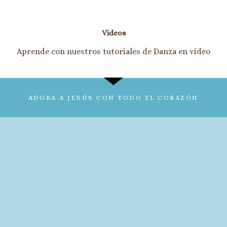
Videos
Aprende con nuestros tutoriales de Danza en video
ADORA A JESÚS CON TODO EL CORAZÓN
SI TU PRESENCIA CONMIGO NO VA / DANZA
ESPONTÁNEA – OASIS MINISTRY
Ver Publicación