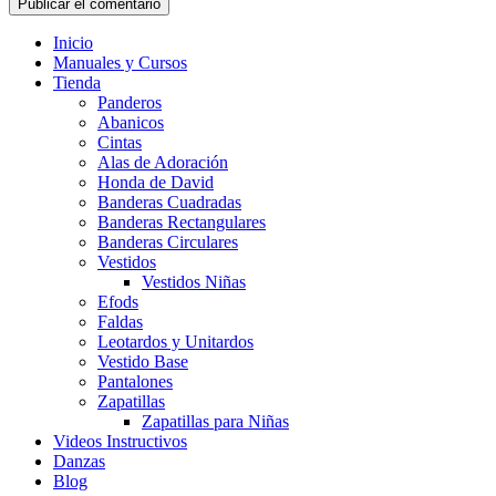
Inicio
Manuales y Cursos
Tienda
Panderos
Abanicos
Cintas
Alas de Adoración
Honda de David
Banderas Cuadradas
Banderas Rectangulares
Banderas Circulares
Vestidos
Vestidos Niñas
Efods
Faldas
Leotardos y Unitardos
Vestido Base
Pantalones
Zapatillas
Zapatillas para Niñas
Videos Instructivos
Danzas
Blog