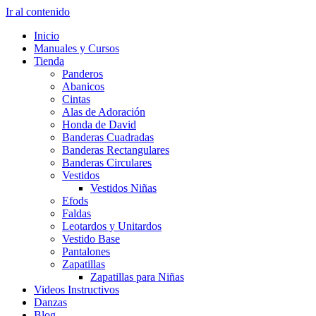
Ir al contenido
Inicio
Manuales y Cursos
Tienda
Panderos
Abanicos
Cintas
Alas de Adoración
Honda de David
Banderas Cuadradas
Banderas Rectangulares
Banderas Circulares
Vestidos
Vestidos Niñas
Efods
Faldas
Leotardos y Unitardos
Vestido Base
Pantalones
Zapatillas
Zapatillas para Niñas
Videos Instructivos
Danzas
Blog