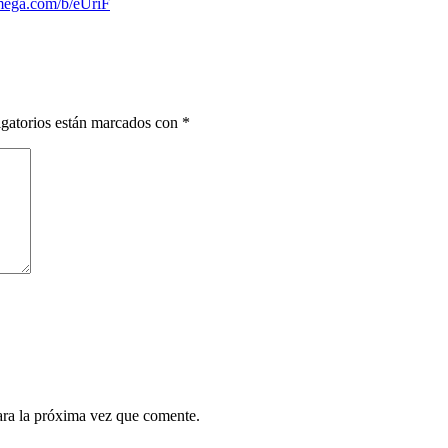
omega.com/b/eUriF
gatorios están marcados con
*
ara la próxima vez que comente.