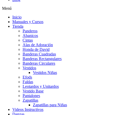
Menú
Inicio
Manuales y Cursos
Tienda
Panderos
Abanicos
Cintas
Alas de Adoración
Honda de David
Banderas Cuadradas
Banderas Rectangulares
Banderas Circulares
Vestidos
Vestidos Niñas
Efods
Faldas
Leotardos y Unitardos
Vestido Base
Pantalones
Zapatillas
Zapatillas para Niñas
Videos Instructivos
Danzas