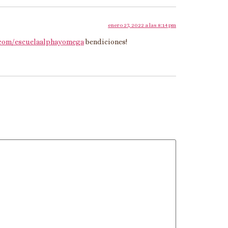
enero 27, 2022 a las 8:14 pm
.com/escuelaalphayomega
bendiciones!