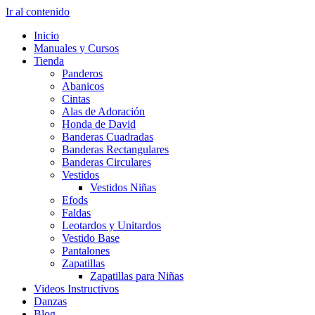
Ir al contenido
Inicio
Manuales y Cursos
Tienda
Panderos
Abanicos
Cintas
Alas de Adoración
Honda de David
Banderas Cuadradas
Banderas Rectangulares
Banderas Circulares
Vestidos
Vestidos Niñas
Efods
Faldas
Leotardos y Unitardos
Vestido Base
Pantalones
Zapatillas
Zapatillas para Niñas
Videos Instructivos
Danzas
Blog