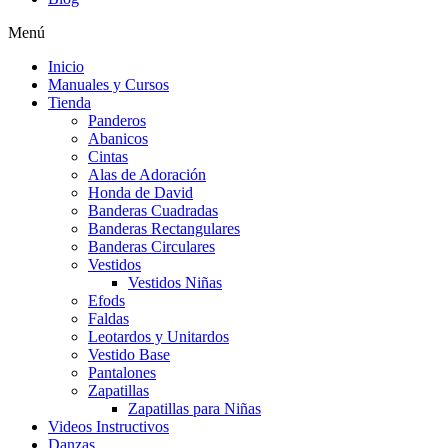
Menú
Inicio
Manuales y Cursos
Tienda
Panderos
Abanicos
Cintas
Alas de Adoración
Honda de David
Banderas Cuadradas
Banderas Rectangulares
Banderas Circulares
Vestidos
Vestidos Niñas
Efods
Faldas
Leotardos y Unitardos
Vestido Base
Pantalones
Zapatillas
Zapatillas para Niñas
Videos Instructivos
Danzas